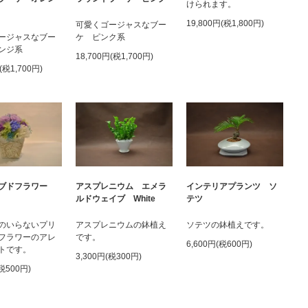
けられます。
19,800円(税1,800円)
可愛くゴージャスなブー
ージャスなブー
ケ ピンク系
ンジ系
18,700円(税1,700円)
(税1,700円)
ーブドフラワー
アスプレニウム エメラ
インテリアプランツ ソ
ルドウェイブ White
テツ
のいらないプリ
アスプレニウムの鉢植え
ソテツの鉢植えです。
フラワーのアレ
です。
6,600円(税600円)
トです。
3,300円(税300円)
(税500円)