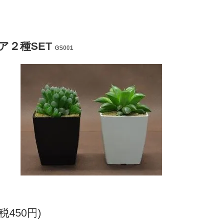
ア２種SET
GS001
(税450円)