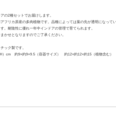
チアの2種セットでお届けします。
南アフリカ原産の多肉植物です。品種によっては葉の先が透明になって
ます。耐陰性に優れ一年中インドアの管理で育てられます。
おまかせとなりますのでご了承ください。
スチック製です。
H）cm 約9×約9×9.5（容器サイズ） 約12×約12×約15（植物含む）